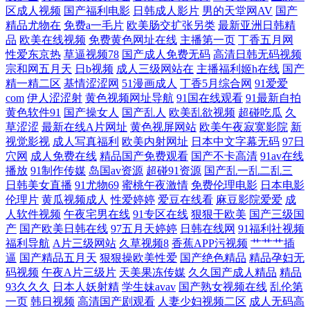
区成人视频
国产福利电影
日韩成人影片
男的天堂网AV
国产
日产精品久 avtt自拍网 欧美v日韩v亚 在线播放精 精品动漫国 亚洲AV在线
精品尤物在
免费a一毛片
欧美肠交扩张另类
最新亚洲日韩精
品
欧美在线视频
免费黄色网址在线
主播第一页
丁香五月网
性爱东京热
草逼视频78
国产成人免费无码
高清日韩无码视频
一区二区三区 国产高清国内精品福利 日韩A∨ 94神马 亚洲AV中文网 国产
宗和网五月天
日b视频
成人三级网站在
主播福利姬h在线
国产
精一精二区
基情涩涩网
51漫画成人
丁香5月综合网
91爱爱
精品思思在线 日韩亚洲欧美无砖专区 av变态另类影院 欧美电影免费观看
com
伊人涩涩射
黄色视频网址导航
91国在线观看
91最新自拍
黄色软件91
国产操女人
国产乱人
欧美乱欲视频
超碰吃瓜
久
电视剧大全 在线观看完整版 好舒服粗小鲜肉视频 香蕉国产精品偷在线观
草涩涩
最新在线A片网址
黄色视屏网站
欧美午夜寂寞影院
新
视觉影视
成人写真福利
欧美内射网址
日本中文字幕无码
97日
穴网
成人免费在线
精品国产免费观看
国产不卡高清
91av在线
国产精品九九视频 日韩亚洲欧美中文 超碰免费公开人妻 欧美日韩在线观
播放
91制作传媒
岛国av资源
超碰91资源
国产乱一乱二乱三
日韩美女直播
91尤物69
蜜桃午夜激情
免费伦理电影
日本电影
看一区 中文字幕日韩专区 激情狠狠撸五月 亚洲艹视频 国产精品日韩在线
伦理片
黄瓜视频成人
性爱婷婷
爱豆在线看
麻豆影院爱爱
成
人软件视频
午夜宅男在线
91专区在线
狠狠干欧美
国产三级国
产
国产欧美日韩在线
97五月天婷婷
日韩在线网
91福利社视频
日日夜亚洲欧美 俺去也影音先锋播放 欧美精品www 在线新拍精品国产91
福利导航
A片三级网站
久草视频8
香蕉APP污视频
艹艹艹插
逼
国产精品五月天
狠狠操欧美性爱
国产绝色精品
精品孕妇无
狠狠超碰日韩三级 午夜不卡片免费视频 国产AV理论电影 日韩免费中文字
码视频
午夜A片三级片
天美果冻传媒
久久国产成人精品
精品
93久久久
日本人妖射精
学生妹avav
国产熟女视频在线
乱伦第
幕 av导航网址网站 欧美大尺 制服丝袜国产日韩一区 黄色A片导航 亚洲v
一页
韩日视频
高清国产剧观看
人妻少妇视频二区
成人无码高