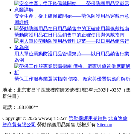
安全生產，從正確佩戴開始——勞保防護用品穿戴示意
圖詳解
勞動防護用品在日用品銷售中的正確使用與佩戴指南
用人單位勞動防護用品管理規范——以日用品銷售行業
為例
勞保工作服專業選購指南 價格、廠家與優質供應商解析
地址：北京市昌平區鼓樓南街39號樓1層3單元302甲-0257（集
群注冊）
電話：1881080**
Copyright © 2026
www.qlt152.cn
勞動保護用品銷售
北京逸偉
智商貿有限公司
勞動保護用品銷售
版權所有
Sitemap