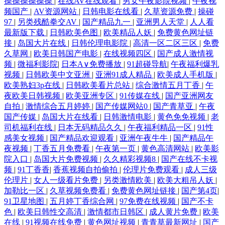
操操操操操操
|
在线AV在线观看
|
男女午夜影院视频
|
午夜视
频国产
|
AV资源网站
|
日韩电影在线看
|
久草资源免费
|
操碰
97
|
另类残酷拳交AV
|
国产精品九一
|
亚洲男人天堂
|
人人看
最新版下载
|
日韩欧美色图
|
欧美精品人妖
|
免费黄色网址链
接
|
岛国大片在线
|
日韩伦理电影院
|
高清一区二区三区
|
免费
久草网
|
欧美日韩国产电影
|
在线视频四区
|
国产成人激情视
频
|
微福利影院
|
日本A∨免费播放
|
91超碰导航
|
午夜福利爆乳
视频
|
日韩欧美中文亚洲
|
亚洲91成人精品
|
欧美成人手机版
|
欧美熟妇3p在线
|
日韩欧美看片总站
|
综合激情五月丁香
|
午
夜欧美日韩视频
|
欧美亚洲专区
|
91传媒在线
|
国产亚洲网友
自拍
|
激情综合五月婷婷
|
国产传媒网站0
|
国产青草亚
|
午夜
国产传媒
|
岛国大片在线看
|
日韩激情电影
|
黄色免免视频
|
老
司机福利在线
|
日本无码精品久久
|
午夜福利精品一区
|
91性
感美女视频
|
国产精品欢迎观看
|
亚洲午夜牛牛
|
国产精品午
夜视频
|
丁香五月免费看
|
午夜第一页
|
黄色高清网站
|
欧美影
院入口
|
岛国大片免费视频
|
久久精彩视频8
|
国产在线不卡视
频
|
91丁香香
|
香蕉视频自拍偷拍
|
伦理片免费观看
|
成人三级
伦理片
|
女人一级看片免费
|
另类激情欧美
|
欧美大粗吊人妖
|
加勒比一区
|
久草视频免费看
|
免费黄色网址链接
|
国产第4页
|
91卫星地图
|
五月婷丁香综合网
|
97免费在线视频
|
国产不卡
色
|
欧美日韩性交高清
|
激情都市日韩区
|
成人黄片免费
|
欧美
在线
|
91视频在线免费
|
黄色网址视频
|
青青草最新网址
|
国产