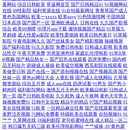
看网站
综合日韩欧美
草逼网首页
国产日韩精品91
91视频网站
一在线免费看 午夜激情网站 成人伦强在线看上进入 欧美三级不卡在线播
在线
69性影院
福利资源在线
91自拍最新网址
青青草国产成人
黄色岛国网站
欧美一xxxxx
欧美gayv
91色情激情网
中国韩国
放 在线观看2828 国产日韩欧美亚洲综合 日韩欧美视频一区二区 91最新网
日本高清
国产国产一区
亚洲欧洲成人
日韩在线
久久国产影视
综合
欧美69潮喷
伦理片app下载
激情视频国产精品
91草莓久
草超碰
成人性爱aa影院
欧美性爱插插
欧美日韩色黄片
91草莓
站 久久天堂影院 午夜激情诱惑福 成人午夜剧场网站 欧美福利的日韩片 一
影院
午夜电影网久久
国产丝袜美女
国产精彩视频
操碰视屏
国产福利在线
91久久影院
免费日韩电影
日韩成人影视
欧美精
区二区三区四区蜜桃 国产人妻人伦精品九色威尼斯商人 日韩中文免费视
品性交
午夜宅男免费
另类亚洲色情
家庭乱伦理电影
91草B草
B视频
国产精品熟女一
国产巨乳在线观看
四虎免费91
国内精
品无码短片
超碰成人操操
欧美猛交视频
西瓜影院在线观看
欧
频 91香蕉在线入口 久久综合一期二期 亚洲aⅴ免费午夜视频 福利在线观看
美做受日韩
国产在线一
国产原创视频在线
国产视频高清
国产
丝袜一区
黄色av网址大全
人妻乱视
国产成人在线网站
久草视
入口 特视网在线电影大全 不卡视频一区二区 免费看美女的隐私视频 亚洲
频资源站
综合五月香
成人app在线
四虎试看
91男女
国产男小
鲜肉同
福利影院网站
激情五月天色色
欧美极品电影
日韩成人
日本vs中文字幕 国产在线精品手机影院 亚洲人免费网站网址 精品国产伦
第一页
国产日韩欧美电影
久久机热
成人午夜网
黄色天堂男人
操视频免费91
日韩中文在线
精品中的精品
97国产精品视频
91
美女在线视频
51欧美
一区精品麻豆经典
国产在线观看资源
波
区全集 中文日产无乱码AV在线观 欧美另类日韩综合 中文字幕中文字幕在
多野洁衣视频
污网站免费看
特级欧美在线观看
自拍视频91
91
艹艹
久草网在线
18福利影院
老司机蜜桃在线
成人精品一区二
线中 蜜桃色情在线观看 亚洲日韩中文高清一区 国产精品久久久久久欧 特
区
韩日爆乳无码三级
欧美伦理电影网站
艹艹操操
AV黄色观