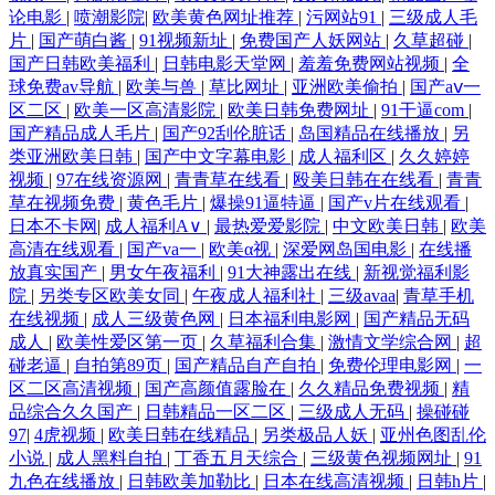
论电影
|
喷潮影院
|
欧美黄色网址推荐
|
污网站91
|
三级成人毛
片
|
国产萌白酱
|
91视频新址
|
免费国产人妖网站
|
久草超碰
|
国产日韩欧美福利
|
日韩电影天堂网
|
羞羞免费网站视频
|
全
球免费av导航
|
欧美与兽
|
草比网址
|
亚洲欧美偷拍
|
国产aⅴ一
区二区
|
欧美一区高清影院
|
欧美日韩免费网址
|
91干逼com
|
国产精品成人毛片
|
国产92刮伦脏话
|
岛国精品在线播放
|
另
类亚洲欧美日韩
|
国产中文字幕电影
|
成人福利区
|
久久婷婷
视频
|
97在线资源网
|
青青草在线看
|
殴美日韩在在线看
|
青青
草在视频免费
|
黄色毛片
|
爆操91逼特逼
|
国产v片在线观看
|
日本不卡网
|
成人福利A∨
|
最热爱爱影院
|
中文欧美日韩
|
欧美
高清在线观看
|
国产va一
|
欧美α视
|
深爱网岛国电影
|
在线播
放真实国产
|
男女午夜福利
|
91大神露出在线
|
新视觉福利影
院
|
另类专区欧美女同
|
午夜成人福利社
|
三级avaa
|
青草手机
在线视频
|
成人三级黄色网
|
日本福利电影网
|
国产精品无码
成人
|
欧美性爱区第一页
|
久草福利合集
|
激情文学综合网
|
超
碰老逼
|
自拍第89页
|
国产精品自产自拍
|
免费伦理电影网
|
一
区二区高清视频
|
国产高颜值露脸在
|
久久精品免费视频
|
精
品综合久久国产
|
日韩精品一区二区
|
三级成人无码
|
操碰碰
97
|
4虎视频
|
欧美日韩在线精品
|
另类极品人妖
|
亚州色图乱伦
小说
|
成人黑料自拍
|
丁香五月天综合
|
三级黄色视频网址
|
91
九色在线播放
|
日韩欧美加勒比
|
日本在线高清视频
|
日韩h片
|