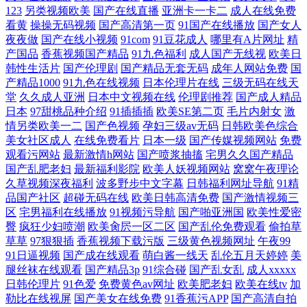
123
另类视频欧美
国产在线直播
亚洲卡一卡二
成人在线免费
看黄
操操无码视频
国产高清第一页
91国产在线播放
国产女人
片 免费AV水蜜桃 在线观看+亚洲 久久精品日韩久久 最近在线观看免费 免
夜夜做
国产在线小视频
91com
91豆花成人
哪里有A片网址
精
产国品
香蕉视频国产精品
91九色福利
成人国产无线视
欧美日
费人成视频播放
韩性生活片
国产伦理剧
国产精品无套无码
成年人网站免费
国
产精品1000
91九色在线视频
日本伦理片在线
三级无码在线天
堂
久久成人亚洲
日本中文视频在线
伦理剧推荐
国产成人精品
日本
97甜桃品种介绍
91插插插
欧美SE第二页
毛片内射女
激
情另类欧美一二
国产色视频
孕妇三级av无码
日韩欧美色综合
美女社区成人
在线免费看片
日本一级
国产传媒视频网站
免费
观看污网站
最新激情h网站
国产喷浆抽搐
宅男久久国产精品
国产乱肥老妇
最新福利影院
欧美人妖视频网站
窝窝午夜理论
久草视频深夜福利
波多野步中文字幕
日韩福利网址导航
91精
品国产社区
超碰无码在线
欧美日韩高清免费
国产激情视频三
区
宅男福利在线播放
91视频污导航
国产啪亚洲国
欧美性爱密
臀
疯狂少妇喷潮
欧美肏屄一区二区
国产乱伦免费观看
偷拍草
草草
97狠狠插
香蕉视频下载污版
三级黄色视频网址
午夜99
91日逼视频
国产成在线观看
萌白酱一线天
乱伦五月天婷婷
美
腿丝袜在线观看
国产精品3p
91综合碰
国产乱女乱
成人xxxxx
日韩伦理片
91色爱
免费黄色av网址
欧美肥老妇
欧美在线tv
加
勒比在线视屏
国产美女在线免费
91香蕉污APP
国产高清自拍