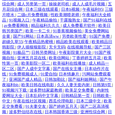
综合网
|
成人另类第一页
|
操操老司机
|
成人人成毛片视频
|
五
月花综合网
|
日本三级在线观看
|
日本h视频
|
午夜福利95
|
三级
片喷水
|
二级c片免费视频
|
性欧美潮喷老师
|
午夜福利大全精
品
|
91视频入口
|
午夜精品偷拍
|
干露脸熟女
|
国产91福利在线
|
av免费看网络
|
精品福利久久久
|
成人免费看片软件
|
欧美日
韩另类国产
|
欧美一卡二卡
|
91香蕉视频偷拍
|
美女免费网站
全黄
|
国产91网站
|
日本高清ww
|
另类欧美性爱
|
91国产免费
|
超碰久草55
|
午夜精品热蜜桃
|
精品欧美在线观看
|
欧美精品日
韩影院
|
伊人插狠狠影院
|
无卡无码
|
在线视频导航
|
国产三区
视频
|
91极品艹
|
日韩另类网址
|
午夜影院黄片大全
|
91国产视
频自拍
|
亚洲五月花在线
|
欧美信网站
|
丁香婷婷五月花
|
欧美
性第一页
|
欧美影院一区二
|
欧美福利在线播放
|
成人精品一
区二区
|
国产人成中文字幕
|
国产在线女主播
|
日本动作片在
线
|
91免费视频成人
|
91爱自拍
|
日本情趣片
|
污网站免费观看
了
|
亚洲国产成人精品
|
日韩加勒比
|
国产福利姬网站
|
国产午
夜福利bb
|
欧美日韩在线电影
|
久久人妻无套内射
|
日韩第9页
|
91视频污下载
|
波多野结家庭教师
|
欧美足交免费看
|
内射性
爱网址大全
|
日本乱码中文字幕
|
日韩精品第一页
|
日韩欧美~
中文
|
午夜在线社区视频
|
西瓜伦理电影
|
日本三级中文
|
欧美
足交免费看
|
91夫妻交友
|
国产婷婷五月天
|
国产二区高清视
频
|
波多野估结衣在线
|
日本韩国香港三级
|
亚洲性综合网
|
日