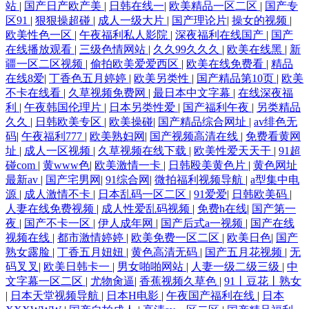
站
|
国产日产欧产美
|
日韩在线一
|
欧美精品一区二区
|
国产专
区91
|
狠狠操超碰
|
成人一级大片
|
国产理论片
|
操女的视频
|
欧美性色一区
|
午夜福利私人影院
|
深夜福利在线国产
|
国产
在线播放观看
|
三级色情网站
|
久久99久久久
|
欧美在线黑
|
新
疆一区二区视频
|
偷拍欧美爱爱西区
|
欧美在线免费看
|
精品
在线8爱
|
丁香色五月婷婷
|
欧美另类性
|
国产精品第10页
|
欧美
不卡在线看
|
久草视频免费网
|
最日本中文字幕
|
在线深夜福
利
|
午夜韩国伦理片
|
日本另类性爱
|
国产福利午夜
|
另类精品
久久
|
日韩欧美专区
|
欧美操碰
|
国产精品综合网址
|
av绯色无
码
|
午夜福利777
|
欧美熟妇网
|
国产视频高清在线
|
免费看黄网
址
|
成人一区视频
|
久草视频在线下载
|
欧美性爱天天干
|
91超
碰com
|
黄www色
|
欧美激情一卡
|
日韩殴美黄色片
|
黄色网址
最新av
|
国产宅男网
|
91综合网
|
微拍福利视频导航
|
a型集中电
源
|
成人激情不卡
|
日本乱码一区二区
|
91爱爱
|
日韩欧美码
|
人妻在线免费视频
|
成人性爱乱码视频
|
免费h在线
|
国产第一
夜
|
国产不卡一区
|
伊人成年网
|
国产后式a一视频
|
国产在线
视频在线
|
都市激情婷婷
|
欧美免费一区二区
|
欧美日色
|
国产
熟女露脸
|
丁香五月妞妞
|
黄色高清无码
|
国产五月花视频
|
无
码叉叉
|
欧美日韩卡一
|
男女啪啪网站
|
人妻一级二级三级
|
中
文字幕一区二区
|
尤物肏逼
|
香蕉视频久草色
|
91丨豆花丨熟女
|
日本天堂视频导航
|
日本H电影
|
午夜国产福利在线
|
日本