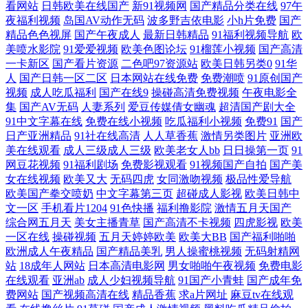
看网站
日韩欧美在线国产
新91视频网
国产精品分类在线
97午
大黑人娇小亚洲女 www91蘑菇 麻豆爱爱网 亚洲国产精品成 国产男同在
夜福利视频
岛国AV动作无码
波多野吉依电影
小h片免费
国产
精品色色视屏
国产午夜成人
最新日韩精品
91福利视频导航
欧
美喷水影院
91爱爱视频
欧美色图论坛
91榴莲小视频
国产高清
日韩精品在线第一页 91欧美在线视频 精品午夜寂寞 午夜试看视频 成人性
一卡新区
国产看片资源
二色吧97资源站
欧美日韩另类0
91华
人
国产日韩一区二区
日本网站在线免费
免费潮喷
91原创国产
爱在线视频 欧美狼友91 亚洲一区在线免费 国产欧美影视视 日韩欧美在线
视频
成人吃瓜福利
国产在线9
操碰高清免费视频
午夜电影全
集
国产AV无码
人妻系列
爱豆传媒倩女幽魂
超清国产剧大全
91中文字幕在线
免费在线小视频
吃瓜福利小视频
免费91
国产
中文字幕 91免费版九幺 久操精品资源导航 亚洲成人欧美日韩 都市激情亚
日产亚洲精品
91社在线高清
人人草香蕉
激情另类图片
亚洲欧
美在线观看
成人三级成人三级
欧美老女人bb
日日操第一页
91
欧美日韩视频精 尤物在线精品视频 wwwA片 免费视频精品一 亚洲网站地
网豆花视频
91福利剧场
免费影视观看
91视频国产自拍
国产美
女在线视频
欧美又大
无码四虎
女同激吻视频
极品性爱导航
址一区二区 国产精品酒店在线 日本一本在 91成全免费看 九九九精品免费
欧美国产拳交喷奶
中文字幕第三页
超碰成人影视
欧美日韩中
文一区
手机看片1204
91色快播
福利撸影院
激情五月天国产
综合网五月天
美女主播青草
国产高清不卡视频
四虎影视
欧美
观 五月婷日 传媒视频在线入口 欧美日韩另类国产欧 伊人98在线 国产亚州
一区在线
操碰视频
五月天婷婷欧美
欧美大BB
国产福利啪啪
欧洲成人午夜精品
国产精品美乳
男人操蜜桃视频
无码射精网
精 日韩在线观看不卡视频 99热色 麻豆一区二区免费播放网站 亚洲精品午
站
18成年人网站
日本高清电影网
男女啪啪午夜视频
免费电影
在线观看
亚洲ab
成人少妇视频导航
91国产小青蛙
国产成年免
费网站
国产视频高清在线
精品香蕉
求a片网址
麻豆tv在线观
夜福利在线 国产91玩精品秘入口 欧日韩在线不 中国14may18 国产一区二