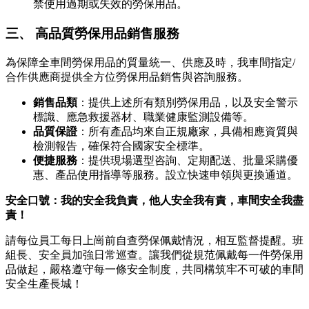
禁使用過期或失效的勞保用品。
三、 高品質勞保用品銷售服務
為保障全車間勞保用品的質量統一、供應及時，我車間指定/
合作供應商提供全方位勞保用品銷售與咨詢服務。
銷售品類
：提供上述所有類別勞保用品，以及安全警示
標識、應急救援器材、職業健康監測設備等。
品質保證
：所有產品均來自正規廠家，具備相應資質與
檢測報告，確保符合國家安全標準。
便捷服務
：提供現場選型咨詢、定期配送、批量采購優
惠、產品使用指導等服務。設立快速申領與更換通道。
安全口號：我的安全我負責，他人安全我有責，車間安全我盡
責！
請每位員工每日上崗前自查勞保佩戴情況，相互監督提醒。班
組長、安全員加強日常巡查。讓我們從規范佩戴每一件勞保用
品做起，嚴格遵守每一條安全制度，共同構筑牢不可破的車間
安全生產長城！
---