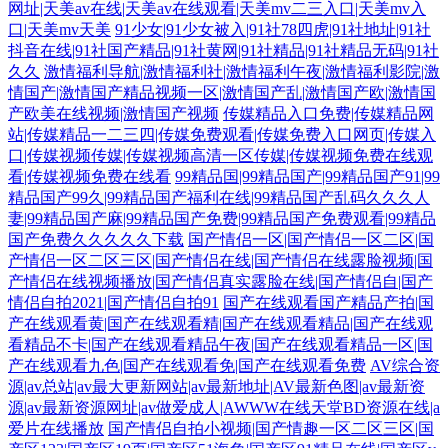
网址|天美av在线|天美av在线观看|天美mv二三入口|天美mv入
口|天美mv天美
91少女|91少女被入|91社78四虎|91社地址|91社
抖音在线|91社国产精品|91社黄网|91社精品|91社精品无码|91社
久久
激情福利导航|激情福利社|激情福利午夜|激情福利影院|激
情国产|激情国产精品视频一区|激情国产乱|激情国产欧|激情国
产欧美在线视频|激情国产视频
传媒精品入口免费|传媒精品网
站|传媒精品一二三四|传媒免费观看|传媒免费入口网页|传媒入
口|传媒视频传媒|传媒视频高清一区传媒|传媒视频免费在线观
看|传媒视频免费在线看
99精品国|99精品国产|99精品国产91|99
精品国产99久|99精品国产福利在线|99精品国产乱码久久久人
妻|99精品国产麻|99精品国产免费|99精品国产免费观看|99精品
国产免费久久久久久下载
国产情侣一区|国产情侣一区二区|国
产情侣一区二区三区|国产情侣在线|国产情侣在线露脸视频|国
产情侣在线视频播放|国产情侣真实露脸在线|国产情侣自|国产
情侣自拍2021|国产情侣自拍91
国产在线观看国产精品产拍|国
产在线观看黄|国产在线观看精|国产在线观看精品|国产在线观
看精品不卡|国产在线观看精品午夜|国产在线观看精品一区|国
产在线观看九色|国产在线观看免|国产在线观看免费
AV综合资
源|av总站|av最大更新网站|av最新地址|AV最新色图|av最新资
源|av最新资源网址|av做爱成人|AWWW在线天堂BD资源在线|a
爱片在线播放
国产情侣自拍小视频|国产情趣一区二区三区|国