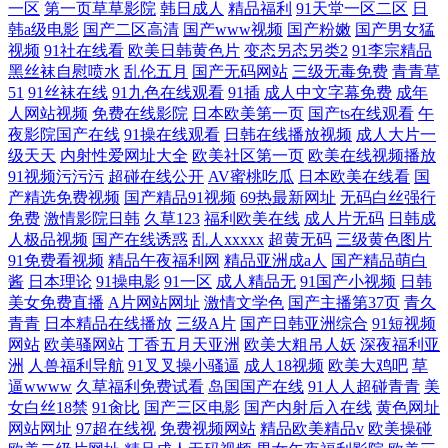
一区
第一页草草影院
韩日成人
精品福利
91天堂一区二区
日
韩a级电影
国产二区高清
国产www视频
国产粉嫩
国产男女猛
视频
91社在线看
欧美日韩黄色片
变态另态另类2
91李宗精品
黑丝袜自慰喷水
乱伦五月
国产无码网站
三级无毒免费
青青草
51
91丝袜在线
91九色在线观看
91插
成人中文字幕免费
成年
人网站视频
免费在线影院
日本欧美第一页
国产ts在线观看
午
夜影院国产在线
91操在线观看
日韩在线播放视频
成人大片一
级天天
内射性爱网址大全
欧美社区第一页
欧美在线视频播放
91视频污污污
超碰在线公开
AV蜜桃吃瓜
日本欧美在线看
国
产精选免费视频
国产精品91视频
69热最新网址
无码白丝强行
免费
激情影院日韩
久草123
福利欧美在线
成人片无码
日韩成
人极品视频
国产在线诱惑
乱人xxxxx
超黄无码
三级黄色图片
91免费看视频
精品午夜福利网
精品亚洲成a人
国产精品萌白
酱
日本理论
91操电影
91一区
成人精品无
91国产小视频
日韩
美女免费直播
A片网站网址
激情文学色
国产主播第37页
青久
青青
日本精品在线播放
三级A片
国产日韩亚洲综合
91短视频
网站
欧美骚网站
丁香五月天亚洲
欧美大粗吊人妖
深夜福利亚
洲
人兽福利导航
91叉叉操小骚逼
成人18视频
欧美大鸡吧
草
逼wwww
久草福利免费试看
岛国国产在线
91人人超碰青青
美
女白丝18禁
91肏比
国产三区电影
国产内射后入在线
黄色网址
网站网址
97超在线视
免费视频网站
精品欧美精品v
欧美操碰