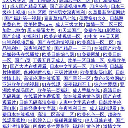
XXXWWW
|
国产自拍成人
|
高清av一区二区
|
国产精品福利
社
|
成人国产精品无码
|
国产高清视频免费
|
四虎公告
|
日本三
级护士视频
|
91社区网
|
欧洲男女深夜福利
|
久草最新资源网站
|
国产福利第一视频
|
青青草精品七线
|
偶爱撸91久久
|
日韩殴
美黄色片
|
欧美性爱www
|
成人三级大片
|
激情一区二区三区
|
加勒比熟女
|
黑人操逼大片
|
91天堂国产
|
免费在线电影网站
|
国产盗撮
|
97福利社
|
欧美在线视频一区
|
91中文
|
AV天天网
|
91福利视频导航
|
国产在线激情视频
|
欧美高清一区二区
|
精
品福利社
|
深夜福利导航
|
国产精品一二三四
|
在线国产欧美
|
粉嫩馒头在线播放
|
欧美日韩综合网
|
91免费网址
|
欧美日韩
一区
|
国产5页
|
丁香五月天成人
|
欧美一区日韩二区
|
免费欧美
片
|
国产大片在线观看
|
日本中文字幕一区
|
四虎午夜
|
日韩新
片快播网
|
多种潮喷合集
|
三级片狠狠
|
欧美限制级电影
|
日韩
激情电影
|
高清伦理在线观看
|
国产黑丝一区
|
黄色3级抢网站
|
亚洲欧美自拍视频
|
91在线观
|
深夜福利不卡
|
综合性爱网
|
亚
洲欧美精品国产
|
欧美第一页福利
|
成人手机在线
|
高清日韩
无码视频
|
在线看片免费观看
|
能在线看的黄色网
|
国产在线
观看片
|
日韩无码高清免费
|
人妻中文字幕在线
|
日韩欧美伦
理电影
|
日韩经典中文字幕
|
午夜福利日本
|
成人福利观看
|
免
费日本在线视频
|
高清二区高清二区
|
欧美色色一区
|
超碰在
线观看蜜桃
|
91影院入口
|
操碰视频播放
|
伊人日韩在线
|
国产
福利激情影院
|
四虎欧美性爱影院
|
福利社黄色片
|
激情文学