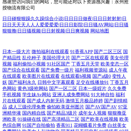
感谢您访问我们的网站，您可能还对以下资源感兴趣：永州抢
授物流有限公司
日日碰狠狠躁久久躁综合小说|日日日日做夜|日日日射射射|日
日日天天天人人人爱爱爱爱|日日日影院|日日骚AV网站|日日骚
狠狠撸|日日骚视频|日日射视频|日日爽视频
网站地图
国产96在线视频播放 欧美一级激情在线观看 91精品视频网 黑料网曝福利
日本一级大片
微拍福利在线观看
91香蕉APP
国产二区三区
国
产精品性
乱伦种子
美国伦理大片
国产二区在线观看
美女伦理
视频
福利偷拍小视频
91社区国产
丁香五月天堂
欧美变态一区
导航 色亭亭福利导航 av性福联盟 麻豆黄色网 亚洲黑料区 东京热成人在线
国产综合在线观看
国产免费一级片
福利视频资源站
成人午夜
在线观看
欧美图片在线观看
在线观看h视频
国产a级0
变性人
欧美免费成人大片 一个人看的www韩国 国产欧美日韩免 日韩AV伊人网
妖
国产福利永久
日韩中文字幕观看
足交在线播放91
丁香五月
色网站
黄色3级抢网站
国产一区二区
日本一级婬片
久久免费
91免费国产高清观看 加勒比一本 午夜福利论坛 欧美性爱熟女 国产日韩欧
手机视频
学生妹Av网站
亚洲人成免费网站
91大神自拍
福利
片在线观看
国产成人内射无码
激情五月极品婷婷
国产剧情精
品
成人三级伦理免费
偷怕欧美亚州图片
国产AV国产AV
97亚
美一级大片 四虎日韩色图 操熟女 欧美视频a 在线播放影院在线 国产日韩
洲精华液
国内精自线
国产精品3级片
成年女人视频
狠狠撸亚
洲欧美
91操碰在线
国产高清精品二区
国产欧美在线视频
欧美
在线精品 日韩免费自拍 91热播社区 精品国产男人的天 无码视频一二三区
色综合网
91国产自拍偷拍
香蕉911
花蝴蝶看片免费
白丝美女