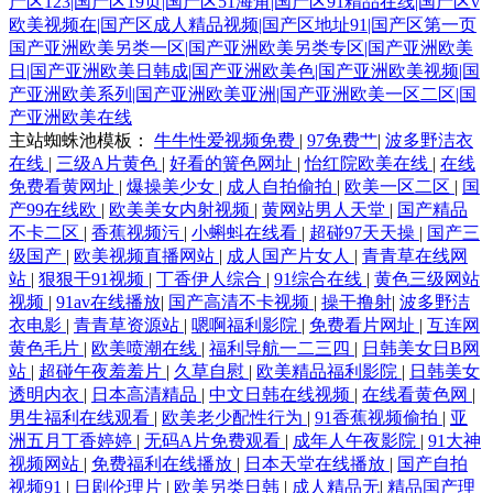
产区123|国产区19页|国产区51海角|国产区91精品在线|国产区v
欧美视频在|国产区成人精品视频|国产区地址91|国产区第一页
国产亚洲欧美另类一区|国产亚洲欧美另类专区|国产亚洲欧美
日|国产亚洲欧美日韩成|国产亚洲欧美色|国产亚洲欧美视频|国
产亚洲欧美系列|国产亚洲欧美亚洲|国产亚洲欧美一区二区|国
产亚洲欧美在线
主站蜘蛛池模板：
牛牛性爱视频免费
|
97免费艹
|
波多野洁衣
在线
|
三级A片黄色
|
好看的簧色网址
|
怡红院欧美在线
|
在线
免费看黄网址
|
爆操美少女
|
成人自拍偷拍
|
欧美一区二区
|
国
产99在线欧
|
欧美美女内射视频
|
黄网站男人天堂
|
国产精品
不卡二区
|
香蕉视频污
|
小蝌蚪在线看
|
超碰97天天操
|
国产三
级国产
|
欧美视频直播网站
|
成人国产片女人
|
青青草在线网
站
|
狠狠干91视频
|
丁香伊人综合
|
91综合在线
|
黄色三级网站
视频
|
91av在线播放
|
国产高清不卡视频
|
操干撸射
|
波多野洁
衣电影
|
青青草资源站
|
嗯啊福利影院
|
免费看片网址
|
互连网
黄色毛片
|
欧美喷潮在线
|
福利导航一二三四
|
日韩美女日B网
站
|
超碰午夜羞羞片
|
久草自慰
|
欧美精品福利影院
|
日韩美女
透明内衣
|
日本高清精品
|
中文日韩在线视频
|
在线看黄色网
|
男生福利在线观看
|
欧美老少配性行为
|
91香蕉视频偷拍
|
亚
洲五月丁香婷婷
|
无码A片免费观看
|
成年人午夜影院
|
91大神
视频网站
|
免费福利在线播放
|
日本天堂在线播放
|
国产自拍
视频91
|
日剧伦理片
|
欧美另类日韩
|
成人精品无
|
精品国产理