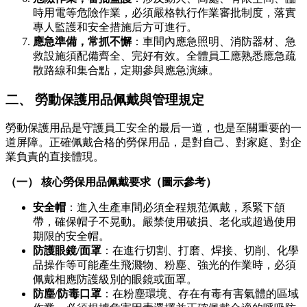
時用電等危險作業，必須嚴格執行作業審批制度，落實
專人監護和安全措施后方可進行。
應急準備，常抓不懈
：車間內應急照明、消防器材、急
救設施須配備齊全、完好有效。全體員工應熟悉應急疏
散路線和集合點，定期參與應急演練。
二、 勞動保護用品佩戴與管理規定
勞動保護用品是守護員工安全的最后一道，也是至關重要的一
道屏障。正確佩戴合格的勞保用品，是對自己、對家庭、對企
業負責的直接體現。
（一） 核心勞保用品佩戴要求（圖示參考）
安全帽
：進入生產車間必須全程規范佩戴，系緊下頜
帶，確保帽子不晃動。嚴禁使用破損、老化或超過使用
期限的安全帽。
防護眼鏡/面罩
：在進行切割、打磨、焊接、切削、化學
品操作等可能產生飛濺物、粉塵、強光的作業時，必須
佩戴相應防護級別的眼鏡或面罩。
防塵/防毒口罩
：在粉塵環境、存在有毒有害氣體的區域