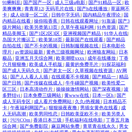
91蝌蚪乱
|
国产国产一区
|
成人三级a电影
|
国产91精品一区
|
欧
美爽爽爽
|
青青草12
|
无码毛片在线
|
国产h在线播放
|
草逼网不
卡
|
成人动漫一区二区
|
日韩中字无码
|
国内精品午夜理论
|
国
内精品在线看
|
操你啦香蕉
|
日韩在线观看网址
|
91靠逼
|
国产3
级片网站
|
欧美另类第13页
|
久草午夜福利网
|
91色资源
|
国产
精品美脚玉
|
国产1区2区3区
|
亚洲视频国产精品
|
91华人在线
|
岛国大片搬运工
|
欧美第18页
|
最新国产在线观看
|
国产精品
自拍在线
|
国产不卡的视频
|
日韩制服视频在线
|
日本电影伦
理片
|
av资源站最新
|
黄色三级视频网址
|
欧洲狼友网站
|
日本
极品
|
亚洲五月天综合网
|
欧美潮喷xxxx
|
成年在线播放
|
丁香
六月狠狠撸
|
欧美成人手机版
|
最黄的免费毛片
|
91探花福利
|
国产成人无码久久
|
国产老太一区
|
久草视频在线资源
|
AV网
站
|
国产人人看人人插
|
在线观看不卡视频
|
国产精品一
|
精品
国产日韩
|
国产传媒在线成人
|
牛牛碰国产视频
|
欧美性爱二
区三区
|
日本高清动作片
|
操操操激情网站
|
国产深夜视频
|
波
多野结yi
|
日本免费三级网站
|
黄www在线
|
日本一区h
|
国产
成人无码专区
|
成人看片免费网站
|
久久r热视频
|
日本精品不
卡
|
午夜福利网国产a
|
狠狠操夜夜撸
|
男插女黄色在线看
|
成
人无码高潮
|
欧美男同性恋
|
日韩欧美亚欧不卡
|
欧美另类人
妖
|
污污COm
|
香港日本三级
|
手机福利在线电影
|
丁香五月激
综合网
|
国产免费影院
|
麻豆网站免费
|
青草青在线永久
|
男女