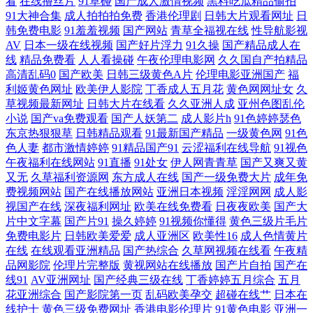
看
在线撸丝片
91草碰
国产成人激情视频
黑料吃瓜精品偷拍
91大神合集
成人拍拍拍免费
香港伦理剧
日韩大片观看网址
日
区三区四区 熟女磁力链接 www555dycn免费网站查询工具 免费抖阴在线
韩免费电影
91羞羞视频
国产网站
青草全福视在线
性导航影视
AV
日本一级在线视频
国产好片浮力
91久操
国产精品成人在
亚洲欧洲性色生活 国产精品福利一 日本亚洲欧美综合在 91欧洲在线视 精
线
精品免费看
人人看操碰
午夜伦理电影网
久久国自产拍精品
高清乱码0
国产欧美
日韩三级黄色A片
伦理电影亚洲国产
福
利姬黄色网址
欧美伊人影院
丁香成人五月花
黄色网网址女
久
品一区二区免费 午夜日本福利 东京AvAv 熟女欧美一区二区 国产高清网站
草视频最新网址
日韩大片在线看
久久亚洲人成
亚州色图乱伦
小说
国产va免费观看
国产人妖第二
成人影片h
91色婷婷瑟色
性交综合网 国产人妻喷水视频 日日摸人人澡97香蕉 产国VA 牛牛人人网
东京热狠狠草
日韩精品观看
91最新国产精品
一级黄色网
91色
色人妻
都市激情婷婷
91精品国产91
云涩福利在线导航
91视色
亚洲中文字幕aw 国产日韩欧美在线亚洲 日韩性爱一级 99国产精品国产精
午夜福利在线网站
91直播
91处女
伊人网青青草
国产又爽又黄
又无
久草福利资源网
东方成人在线
国产一级免费大片
成年免
费视频网站
国产在线播放网站
亚洲日本视频
淫淫网网
成人影
品 啦啦啦啦 亚洲成v人片在线观看 国产精品日韩久久 日韩国产色的 97操
视国产在线
深夜福利网址
欧美在线免费看
日夜夜欧美
国产大
片中文字幕
国产片91
操久婷婷
91视频你懂得
黄色三级片毛片
碰碰 开心婷婷五 亚洲国产片精品 观看精品不卡 日韩综合在线 av探花 免
免费电影片
日韩欧美爱爱
成人亚洲区
欧美性16
成人色情黄片
在线
在线观看亚洲精品
国产热综合
久草网视频在线看
午夜精
品网影院
伦理片完整版
黄视网站在线播放
国产片自拍
国产在
费国产黄色片 亚洲无线一二三四区手 国产乱对白刺激视频 日韩欧美高清
线91
AV亚洲网址
国产经典三级在线
丁香婷婷五月综合
五月
花亚洲综合
国产影院第一页
乱码欧美孕交
超碰在线艹
日本在
一区 磁性链接 亚洲成人色情电影 红杏波多野结衣 午夜精品成人 国产91原
线护士
黄色三级免费网址
香港电影伦理片
91黄色电影
亚洲一