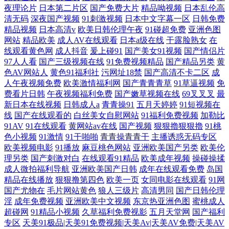
夜理论片
日本第二片区
国产免费大片
精品呦视频
日本乱伦高
清无码
深夜国产视频
91刺激视频
日本中文字幕一区
日韩免费
精品视频
日本高清v
欧美日韩伦理午夜
91碰超免费
亚洲色图
网站
精品欧美
成人AV在线观看
日本a级在线
干露脸熟女
在
线观看黄色网
成人抖音
爰上碰91
国产美女91视频
国产情侣片
97人人看
国产三级视频在线
91免费视频精品
国产精品另类
黄
色AV网站人
黄色91福利社
污网址18禁
国产高清不卡二区
成
人午夜视频免费
欧美激情福利网
国产青青青草
91草逼视频
免
费看片日韩
午夜视频福利免费
国产嫩草视频在线
69叉叉叉
最
新日本在线视频
日韩成人a
青青操91
五月天婷婷
91短视频在
线
国产在线观看的
白丝美女自慰网站
91福利免费视频
加勒比
91AV
91在线观看
黄网站av在线
国产视频
狠狠擼狠狠擼
91桃
色小视频
91激情
91干啪啪
青青操青青干
主播诱惑无码专区
欧美视频电影
91播放
麻豆桃色网站
亚洲欧美国产另类
欧美伦
理另类
国产刺激对白
在线观看91精品
欧美成年视频
操碰操揉
成人微拍福利导航
亚洲欧美国产日韩
成年在线观看免费
岛国
精品在线播放
狠狠撸第四色
欧美一页
女同电影在线观看
91网
国产尤物在
毛片网站黄色
狼人三级片
高清男同
国产日韩伦理
淫
成年免费视频
亚洲欧美中文视频
东京热亚洲色图
蜜桃成人
超碰网
91精品小视频
久草福利免费视影
五月天堂网
国产福利
专区
天美91极品|天美91免费视频|天美Av|天美AV免费|天美AV