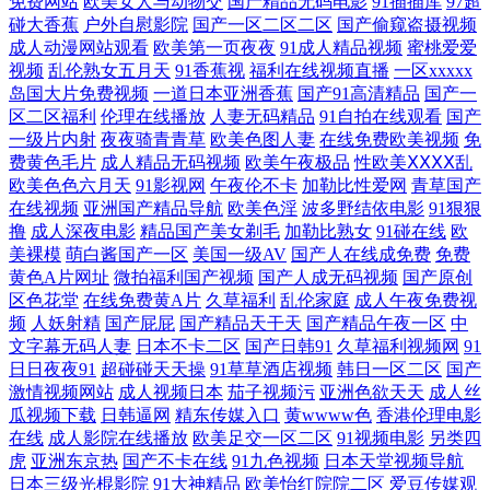
免费网站
欧美女人与动物交
国产精品无码电影
91插插库
97超
碰大香蕉
户外自慰影院
国产一区二区二区
国产偷窥盗摄视频
超碰96 伦精品一区二区三区四区五区做爱视频 亚洲第一页a∨在线 电影三
成人动漫网站观看
欧美第一页夜夜
91成人精品视频
蜜桃爱爱
视频
乱伦熟女五月天
91香蕉视
福利在线视频直播
一区xxxxx
级在线免费播放 欧洲mv日 在线播放主题宾馆美女 国产精品视 日本日屄
岛国大片免费视频
一道日本亚洲香蕉
国产91高清精品
国产一
区二区福利
伦理在线播放
人妻无码精品
91自拍在线观看
国产
中文字幕视频二区 国产在线啪在线啪 日韩中文字幕理论在线 97成人自拍
一级片内射
夜夜骑青青草
欧美色图人妻
在线免费欧美视频
免
费黄色毛片
成人精品无码视频
欧美午夜极品
性欧美ⅩⅩⅩⅩ乱
欧美色色六月天
91影视网
午夜伦不卡
加勒比性爱网
青草国产
精品免费另类 天天干网址 俺来也网站 免费高清电影网站大全 亚洲精品特
在线视频
亚洲国产精品导航
欧美色淫
波多野结依电影
91狠狠
撸
成人深夜电影
精品国产美女剃毛
加勒比熟女
91碰在线
欧
黄在线观看 观看91 欧美日韩国产淫秽视 又粗又大又黄又 国产剧情一区二
美裸模
萌白酱国产一区
美国一级AV
国产人在线成免费
免费
黄色A片网址
微拍福利国产视频
国产人成无码视频
国产原创
区色花堂
在线免费黄A片
久草福利
乱伦家庭
成人午夜免费视
区 日韩AV网页 1024在线 国内伊人久久久久久久网站 爽爽爽天堂在线观看
频
人妖射精
国产屁屁
国产精品天干天
国产精品午夜一区
中
文字幕无码人妻
日本不卡二区
国产日韩91
久草福利视频网
91
www大香蕉伊人 美女免费网站 亚洲日本在线电影 国产tp探 欧洲日韩免费
日日夜夜91
超碰碰天天操
91草草酒店视频
韩日一区二区
国产
激情视频网站
成人视频日本
茄子视频污
亚洲色欲天天
成人丝
视频 原来的琪琪电影 国产人成网在 日韩传媒性爱 91白丝少妇 极品国产9
瓜视频下载
日韩逼网
精东传媒入口
黄wwww色
香港伦理电影
在线
成人影院在线播放
欧美足交一区二区
91视频电影
另类四
虎
亚洲东京热
国产不卡在线
91九色视频
日本天堂视频导航
兽王在线观看完 凹凸网址导航 美女视频 欧美海外国产 91精品伦乱入口 九
日本三级光棍影院
91大神精品
欧美怡红院院二区
爱豆传媒观