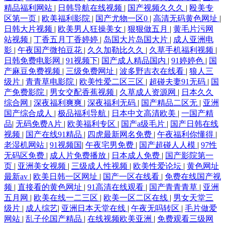
精品福利网站
|
日韩导航在线视频
|
国产视频久久久
|
殴美专
区第一页
|
欧美福利影院
|
国产尤物一区0
|
高清无码黄色网址
|
日韩大片视频
|
欧美男人狂操美女
|
狠狠做五月
|
黄毛片污网
站视频
|
丁香五月丁香婷婷
|
岛国大片岛国大片
|
成人亚洲电
影
|
午夜国产微拍豆花
|
久久加勒比久久
|
久草手机福利视频
|
日韩免费电影网
|
91视频下
|
国产成人精品国内
|
91婷婷色
|
国
产麻豆免费视频
|
三级免费网址
|
波多野吉衣在线看
|
狼人三
级片
|
青青草电影院
|
欧美性爱二区三区
|
超碰夫妻91无码
|
国
产免费影院
|
男女交配香蕉视频
|
久草成人资源网
|
日本久久
综合网
|
深夜福利爽爽
|
深夜福利无码
|
国产精品二区无
|
亚洲
国产综合成人
|
极品福利导航
|
日本中文高清欧美
|
一国产精
品
|
无码免费A片
|
欧美福利专区
|
国产a级毛片
|
国产日韩在线
视频
|
国产在线91精品
|
四虎最新网名免费
|
午夜福利你懂得
|
老湿机网站
|
91视频国
|
午夜宅男免费
|
国产超碰人人模
|
97性
无码区免费
|
成人片免费播放
|
日本成人免费
|
国产影院第一
页
|
亚洲美女视频
|
三级成人性视频
|
欧美性爱论坛
|
黄色网址
最新av
|
欧美日韩一区网址
|
国产一区在线看
|
免费在线国产视
频
|
直接看的黄色网址
|
91高清在线观看
|
国产青青青草
|
亚洲
五月网
|
欧美在线一二三区
|
欧美一区二区在线
|
男女天堂三
级片
|
成人综艺
|
亚洲日本天堂在线
|
午夜无吗转区
|
毛片做爱
网站
|
乱子伦国产精品
|
在线视频欧美亚洲
|
免费观看三级网