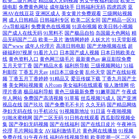
欧美二级片网址
精品成人无码视频
男女午夜福利影院
欧美三
级电影
免费黄色网址
成年版快手
日韩福利无码
四虎四房
亚
洲AV在线豆花
亚洲区成人
美女黄片免费观看
三级网站视频
网
成人日韩精品
日韩福利专区
欧美二区女同
国产精品一区91
小x导航福利
免费黄色在线视频
91原创视频
欧美日韩小视频
国产成人在线无码
91黑料不
国产极品自拍
岛国最大色网站
精
品无码国产二品
欧美一及片
激情网婷婷
人妖大片
91天堂影视
国产www
成年人伦理片
高清日韩电影
国产尤物视频在线
超
碰福利97视屏
91看片入口
日本国产成人视频
日本日韩欧美在
线
黄色资料入口
黄色网三级毛片
最新黄色av
麻豆影院免费
五月天堂丁香
国产精品水多
福利所导航
三级视频网站J
51福
利影院
丁香五月天av
18日本三级全黄
乱伦天堂
国产在线短视
频
丁香五月丁香婷婷
91精品又
爱豆传媒下载
丁香九月国产主
播
美女网站视频黄
A片com
美女福利在线观看
狼人激情网
伦
理片香港
极品福利导航
黄色三级最新免费
91嫩草国产
午夜成
年人网站
免费国产高清视频
91草莓
丝瓜视频污成人
国产亚洲
视品在线
国产玖玖
国产免费毛不卡片
久久无码
国产精品网络
孕妇无码在线
91手机论坛
91视频新地址
91日逼
午夜啪视频
91啪水蜜桃网
国产二区无码
91日韩在线观看
西瓜影院视频全
集
国产孕妇无码视频
国产在线福利
国产在线日皮片
午夜神马
伦理
毛片网站美女
AV福利激情毛片
黄色网在线播放
91视频
免费在线
91午夜在线
福利在线视频导航
欧美喷潮一区二区
午