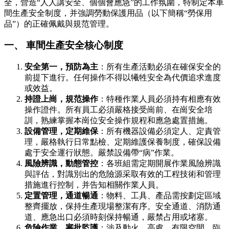
全，營造“人人講安全、個個會應急”的工作氛圍，特制定本車
間生產安全制度，并強調勞動保護用品（以下簡稱“勞保用
品”）的正確佩戴與規范管理。
一、 車間生產安全核心制度
安全第一，預防為主
：所有生產活動必須在確保安全的
前提下進行。任何操作不得以犧牲安全為代價追求進度
或效益。
持證上崗，規范操作
：特種作業人員必須持有相應有效
操作證件。所有員工必須嚴格接受崗前、在崗安全培
訓，熟練掌握本崗位安全操作規程和應急處置措施。
設備管理，定期維保
：所有機器設備必須定人、定責管
理，嚴格執行日常點檢、定期維護保養制度，確保設備
處于安全運行狀態。嚴禁設備帶“病”作業。
風險辨識，動態管控
：各班組需定期開展作業風險辨識
與評估，對識別出的危險源采取有效的工程技術和管理
措施進行控制，并告知相關作業人員。
定置管理，通道暢通
：物料、工具、產品需按劃定區域
整齊擺放，保持生產現場整潔有序。安全通道、消防通
道、應急出口必須時刻保持暢通，嚴禁占用或堵塞。
危險作業，審批監護
：涉及動火、高處、有限空間、臨