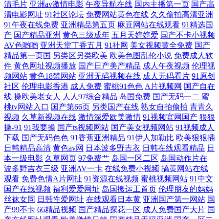
清毛片
亚洲av激情电影
午夜导航在线
国内主播第一页
国产高
清电影网址
91社区论坛
免费网站黄色在线
久久偷拍高清亚洲
无一区二区三区 国产欧美日韩综合自拍 五月婷婷激情在线 观影100部 日
91午夜在线免费
亚洲精品第五页
麻豆网站在线观看
91精选国
产
国产精品亚洲
黄色三级成年
五月天婷婷爱
国产不卡小视频
韩精品免费在线观 www91高清 欧美日韩福利大片 中文字幕1区2区3区 精
AV色哟哟
亚洲天堂丁香五月
91社网
美女视频黄全免费
国产
精品第一页国
另类区另类欧美
欧美色图乱伦小说
免费成人软
件
黄色网址视频播放
国产日产美产精品
成人午夜视频
伦理视
品国产乱码在线观看 亚洲欧洲国 国产色交网址 私人电影网 岛国动作大片
频网站
黄色18禁网站
亚洲无码视频在线
成人无码看片
91原创
社区
伦理电影香港
成人免费
蜜桃91色色
A片视频网
国产自在
日韩ww AU大片免费看 牛TV在线观看免费版电视剧 在线观看成人 精品肏
线
操欧美老女人
人人97综合精品
岛国免费
国产无码一二
蜜
桃tv网站入口
国产第66页
另类国产在线
熟女自拍偷拍
青青久
屄的视频 亚洲精品影视 国产精品影片在线观看 水果派最 成人抖音视频 欧
视频
久草新视频在线
激情深爱欧美激情
91视频官网国产
狠狠
操-91
91我要操
国产ts视频网站
国产美女视频网站
91视频成人
下载
国产无码色色
91香蕉亚洲精品
91伊人加勒比
欧美狠狠插
美专区中文 91国偷自产中文字幕 免费国产一二三区四区 又黄又猛 金牌影
日韩精品高清
黄色av网
日本波多野吉衣
日韩在线观看精品
日
本一级电影
久草网页
97免费艹
岛国一区二区
岛国动作片在
院 亚洲久色 国产情趣一区二区三区 熟女一区国产日韩 成人深夜 人人爽人
波多野吉衣三级
亚洲AV一卡
在线免费小视频
搞黄网站在线
观看
免费色情A片网扯
91资源在线视频
蜜桃视频网站
91中文
妻精品A片二区 91视频在线观看 免费看午夜福利专区 在线免费999麻豆天
国产在线视频
福利爱爱网址
岛国搬运工首页
伦理朋友的妈妈
丝袜女同
日韩性爱网址
在线观看日本黄
亚洲国产第一网站
国
产99不卡
66精品视频
国产精品探花一区
成人免费国产大片
国
美日 久草福利在线观看 夜干夜夜 韩国三级片网址 香港三日本8a三级 国产