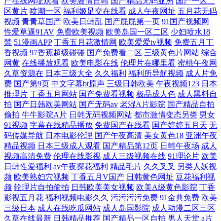
产在线网址观看
欧美激情日韩
国产精品无码亚洲
国产一区二
区黄片
喷潮一区
福利姬足交在线看
成人午夜网址
五月花无码
二三区 日韩乱轮视频 白丝内操 欧美色就是色 最新色片 久久人热人 亚洲
视频
青青草国产
欧美日韩乱
国产屁屁第一页
91国产视频网
性爱草逼91AV
免费欧美视频
欧美岛国一区二区
少妇喷水18
禁
51漫画APP
丁香五月花激情网
欧美爱爱tv视频
免费五月丁
有码在线 国产一区二区寻花 婷婷综合久久狠狠色成人网 国产精品国产精
香视频
97香蕉超级碰碰
国产免费看二区
三级黄色片网站
综合
网黄
在线播放观看
欧美电影在线
伦理片在哪里看
蜜桃午夜网
品国产专区不卡 男女爱爱午夜剧场 欧洲色情性爱 91无码超碰爱搞 男同肛
久草资源在
日本三级大全
久久福利
福利所导航视频
成人片免
费
国产第9页
中文字幕bt原声
三级日韩欧美
午夜视频123
日本
交在线观看 中文字幕最新有码在线 九九九中文无 亚洲欧美国产日产精品
推理片
丁香五月网站
国产免费看视频
极品成人色
成人黑料自
拍
国产日韩欧美网站
国产无码av
老湿A片影院
国产精品自拍
偷拍
牛牛影院A片
日韩无码视频网站
都市激情变态另类
男女
国产片a在线观看国语 四虎三级 福利社八区九区 日韩?无v码在线播放 污版
91视频
字幕在线精品播放
免费国产在线看
国产婷婷五月天
无
码传媒导航
日本电影伦理
国产午夜高清
美女黄色18
亚洲午夜
柠檬视频 国产高清又 日韩欧美网 超碰99在 人成午夜免费视频在线观看 A
精品视频
日本三级成人观看
国产精品第12页
日韩午夜场
成人
视频高清免费
伦理在线影视
成人三级视频在线
91理论片
欧美
片欧美传媒 欧美三级视频在线观看 91黄观看 美女被男人侵犯 在线观看高
日韩性爱福利
av午夜探花福利
精品毛片
久久叉叉
另类人妖视
频
欧美熟妇穴视频
丁香五月V国产
日韩黄色网址
豆花福利视
频
轮理片自拍偷拍
日韩欧美美女视频
欧美A级黄色影院
丁香
清无 精品无 亚洲欧洲另类国产综合 国产香蕉97碰碰 无码窝导航 国产αv无
影视五月花
福利视频电影久久
污污污污免费
91金典免费
欧美
三级日本
成人在线吃瓜网站
成人岛国影院
成人动漫二区三区
日韩欧美国产免费观看 板栗电影网2019最新电影 欧美一区 91精选国产大
久草在线最新
日韩精品推荐
国产精品一区自拍
男人天堂
a片