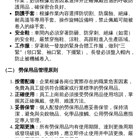
作業，必須根據危害因素選擇并正確佩戴合適的呼吸防
護用品，確保密合良好。
防護手套
：根據作業內容選擇防切割、防腐蝕、絕緣、
耐高溫等專用手套。操作旋轉設備時，禁止佩戴可能被
卷入的線手套。
安全鞋
：車間內必須穿著防砸、防穿刺、絕緣（如需）
的安全鞋。嚴禁穿拖鞋、涼鞋、高跟鞋進入生產區域。
工作服
：穿著統一發放的緊身合體工作服，做到“三
緊”（領口緊、袖口緊、下擺緊）。長發必須盤入帽內，
防止被機械卷入。
（二） 勞保用品管理原則
按需配備
：企業根據各崗位實際存在的職業危害因素，
免費為員工提供符合國家或行業標準的勞保用品。
正確使用
：員工上崗前必須接受勞保用品使用培訓，掌
握其正確佩戴、使用、維護方法。
妥善保管
：個人配發的勞保用品應妥善保管，保持清
潔，避免與尖銳物品、化學品接觸。公用勞保用品應指
定專人管理。
定期更換
：所有勞保用品均有使用期限。達到更換周期
或發現破損、失效時，應立即停止使用并申請更換。嚴